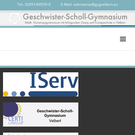
Tel.: 02051/60559-0
-------
E-Mail:
sekretariat@gsgvelbert.eu
Das GSG
Das sind wir
Unterricht
Services
calendar