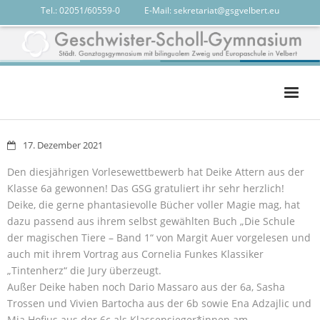
Tel.: 02051/60559-0
-------
E-Mail:
sekretariat@gsgvelbert.eu
Das GSG
17. Dezember 2021
Das sind wir
Den diesjährigen Vorlesewettbewerb hat Deike Attern aus der
Klasse 6a gewonnen! Das GSG gratuliert ihr sehr herzlich!
Unterricht
Deike, die gerne phantasievolle Bücher voller Magie mag, hat
Services
dazu passend aus ihrem selbst gewählten Buch „Die Schule
der magischen Tiere – Band 1“ von Margit Auer vorgelesen und
calendar
auch mit ihrem Vortrag aus Cornelia Funkes Klassiker
„Tintenherz“ die Jury überzeugt.
Außer Deike haben noch Dario Massaro aus der 6a, Sasha
Trossen und Vivien Bartocha aus der 6b sowie Ena Adzajlic und
Mia Hofius aus der 6c als Klassensieger*innen am