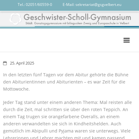
Tel.: 02051/60559-0
-------
E-Mail:
sekretariat@gsgvelbert.eu
Das GSG
25. April 2025
Das sind wir
In den letzten fünf Tagen vor dem Abitur gehörte die Bühne
den Abiturientinnen und Abiturienten – es war Zeit für die
Unterricht
Mottowoche.
Services
Jeder Tag stand unter einem anderen Thema: Mal reisten alle
calendar
durch die Zeit, mal schritten sie über den roten Teppich. An
einem Tag trugen sie orangefarbene Overalls, an einem
anderen verwandelten sie sich in Kindheitshelden. Auch
gemütlich im Abipulli und Pyjama waren sie unterwegs. Viele
Lehrerinnen und Lehrer machten mit und kamen passend