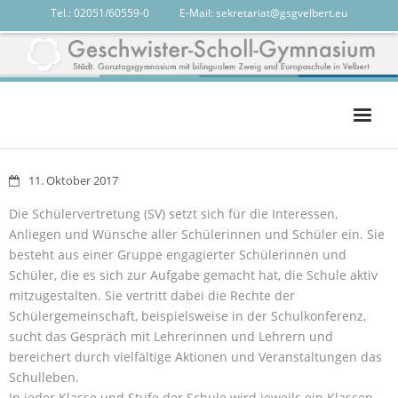
Tel.: 02051/60559-0
-------
E-Mail:
sekretariat@gsgvelbert.eu
Das GSG
11. Oktober 2017
Das sind wir
Die Schülervertretung (SV) setzt sich für die Interessen,
Anliegen und Wünsche aller Schülerinnen und Schüler ein. Sie
Unterricht
besteht aus einer Gruppe engagierter Schülerinnen und
Services
Schüler, die es sich zur Aufgabe gemacht hat, die Schule aktiv
mitzugestalten. Sie vertritt dabei die Rechte der
calendar
Schülergemeinschaft, beispielsweise in der Schulkonferenz,
sucht das Gespräch mit Lehrerinnen und Lehrern und
bereichert durch vielfältige Aktionen und Veranstaltungen das
Schulleben.
In jeder Klasse und Stufe der Schule wird jeweils ein Klassen-