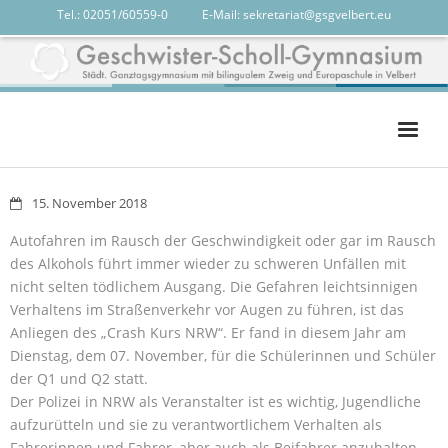
Tel.: 02051/60559-0
-------
E-Mail:
sekretariat@gsgvelbert.eu
Das GSG
15. November 2018
Das sind wir
Autofahren im Rausch der Geschwindigkeit oder gar im Rausch
des Alkohols führt immer wieder zu schweren Unfällen mit
Unterricht
nicht selten tödlichem Ausgang. Die Gefahren leichtsinnigen
Services
Verhaltens im Straßenverkehr vor Augen zu führen, ist das
Anliegen des „Crash Kurs NRW“. Er fand in diesem Jahr am
calendar
Dienstag, dem 07. November, für die Schülerinnen und Schüler
der Q1 und Q2 statt.
Der Polizei in NRW als Veranstalter ist es wichtig, Jugendliche
aufzurütteln und sie zu verantwortlichem Verhalten als
Fahrerinnen und Fahrer, aber auch als Beifahrer anzuhalten.